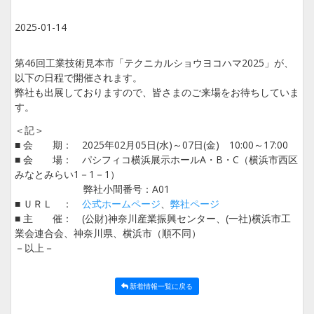
2025-01-14
第46回工業技術見本市「テクニカルショウヨコハマ2025」が、
以下の日程で開催されます。
弊社も出展しておりますので、皆さまのご来場をお待ちしていま
す。
＜記＞
■ 会 期： 2025年02月05日(水)～07日(金) 10:00～17:00
■ 会 場： パシフィコ横浜展示ホールA・B・C（横浜市西区
みなとみらい1－1－1）
弊社小間番号：A01
■ ＵＲＬ ：
公式ホームページ
、
弊社ページ
■ 主 催： (公財)神奈川産業振興センター、(一社)横浜市工
業会連合会、神奈川県、横浜市（順不同）
－以上－
新着情報一覧に戻る